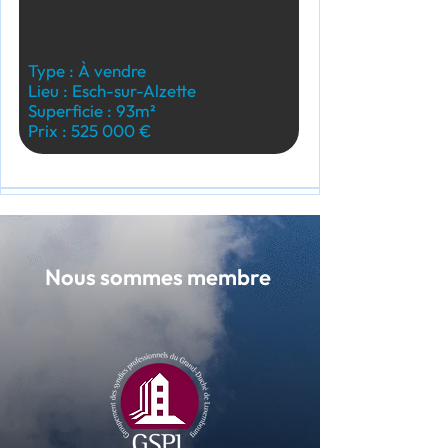
Type : À vendre
Lieu : Esch-sur-Alzette
Superficie : 93m²
Prix : 525 000 €
Nous sommes membre