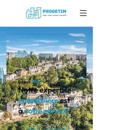
Depuis
1994
Notre expertise
immobilière
est
à
votre service
.
Nous contacter